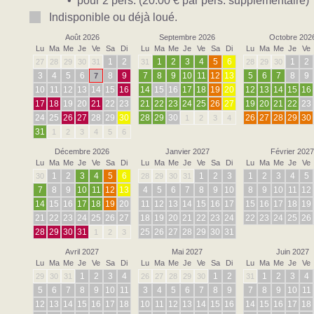
• pour 2 pers. (20.00 € par pers. supplémentaire)
Indisponible ou déjà loué.
Août 2026
Septembre 2026
Octobre 202
Lu
Ma
Me
Je
Ve
Sa
Di
Lu
Ma
Me
Je
Ve
Sa
Di
Lu
Ma
Me
Je
Ve
1
2
1
2
3
4
5
6
1
2
27
28
29
30
31
31
28
29
30
3
4
5
6
8
9
7
8
9
10
11
12
13
5
6
7
8
9
7
10
11
12
13
14
15
16
14
15
16
17
18
19
20
12
13
14
15
16
17
18
19
20
21
22
23
21
22
23
24
25
26
27
19
20
21
22
23
24
25
26
27
28
29
30
28
29
30
26
27
28
29
30
1
2
3
4
31
1
2
3
4
5
6
Décembre 2026
Janvier 2027
Février 2027
Lu
Ma
Me
Je
Ve
Sa
Di
Lu
Ma
Me
Je
Ve
Sa
Di
Lu
Ma
Me
Je
Ve
1
2
3
4
5
6
1
2
3
1
2
3
4
5
30
28
29
30
31
7
8
9
10
11
12
13
4
5
6
7
8
9
10
8
9
10
11
12
14
15
16
17
18
19
20
11
12
13
14
15
16
17
15
16
17
18
19
21
22
23
24
25
26
27
18
19
20
21
22
23
24
22
23
24
25
26
28
29
30
31
25
26
27
28
29
30
31
1
2
3
Avril 2027
Mai 2027
Juin 2027
Lu
Ma
Me
Je
Ve
Sa
Di
Lu
Ma
Me
Je
Ve
Sa
Di
Lu
Ma
Me
Je
Ve
1
2
3
4
1
2
1
2
3
4
29
30
31
26
27
28
29
30
31
5
6
7
8
9
10
11
3
4
5
6
7
8
9
7
8
9
10
11
12
13
14
15
16
17
18
10
11
12
13
14
15
16
14
15
16
17
18