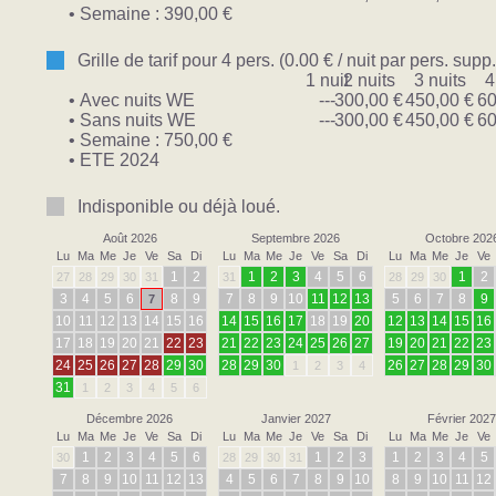
• Semaine : 390,00 €
Grille de tarif pour 4 pers. (0.00 € / nuit par pers. supp.
1 nuit
2 nuits
3 nuits
4
• Avec nuits WE
---
300,00 €
450,00 €
60
• Sans nuits WE
---
300,00 €
450,00 €
60
• Semaine : 750,00 €
• ETE 2024
Indisponible ou déjà loué.
Août 2026
Septembre 2026
Octobre 202
Lu
Ma
Me
Je
Ve
Sa
Di
Lu
Ma
Me
Je
Ve
Sa
Di
Lu
Ma
Me
Je
Ve
1
2
1
2
3
4
5
6
1
2
27
28
29
30
31
31
28
29
30
3
4
5
6
8
9
7
8
9
10
11
12
13
5
6
7
8
9
7
10
11
12
13
14
15
16
14
15
16
17
18
19
20
12
13
14
15
16
17
18
19
20
21
22
23
21
22
23
24
25
26
27
19
20
21
22
23
24
25
26
27
28
29
30
28
29
30
26
27
28
29
30
1
2
3
4
31
1
2
3
4
5
6
Décembre 2026
Janvier 2027
Février 2027
Lu
Ma
Me
Je
Ve
Sa
Di
Lu
Ma
Me
Je
Ve
Sa
Di
Lu
Ma
Me
Je
Ve
1
2
3
4
5
6
1
2
3
1
2
3
4
5
30
28
29
30
31
7
8
9
10
11
12
13
4
5
6
7
8
9
10
8
9
10
11
12