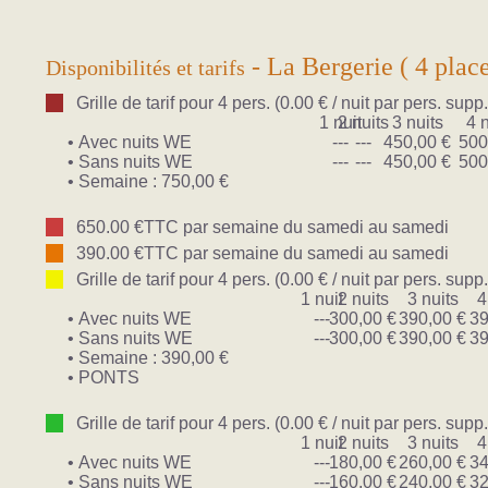
- La Bergerie ( 4 place
Disponibilités et tarifs
Grille de tarif pour 4 pers. (0.00 € / nuit par pers. supp.
1 nuit
2 nuits
3 nuits
4 
• Avec nuits WE
---
---
450,00 €
500
• Sans nuits WE
---
---
450,00 €
500
• Semaine : 750,00 €
650.00 €TTC par semaine du samedi au samedi
390.00 €TTC par semaine du samedi au samedi
Grille de tarif pour 4 pers. (0.00 € / nuit par pers. supp.
1 nuit
2 nuits
3 nuits
4
• Avec nuits WE
---
300,00 €
390,00 €
39
• Sans nuits WE
---
300,00 €
390,00 €
39
• Semaine : 390,00 €
• PONTS
Grille de tarif pour 4 pers. (0.00 € / nuit par pers. supp.
1 nuit
2 nuits
3 nuits
4
• Avec nuits WE
---
180,00 €
260,00 €
34
• Sans nuits WE
---
160,00 €
240,00 €
32