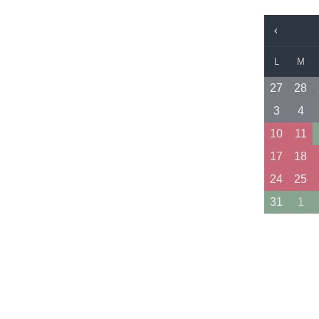
L
M
27
28
3
4
10
11
17
18
24
25
31
1