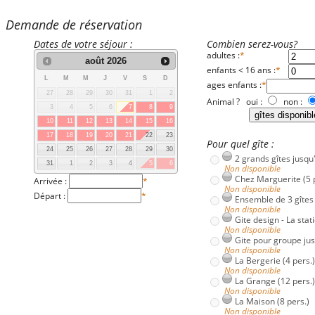
Demande de réservation
Dates de votre séjour :
Combien serez-vous?
adultes :
*
août
2026
enfants < 16 ans :
*
L
M
M
J
V
S
D
ages enfants :
*
27
28
29
30
31
1
2
Animal ? oui :
non :
3
4
5
6
7
8
9
10
11
12
13
14
15
16
17
18
19
20
21
22
23
Pour quel gîte :
24
25
26
27
28
29
30
2 grands gîtes jusqu
31
1
2
3
4
5
6
Non disponible
Chez Marguerite (5 
Arrivée :
*
Non disponible
Départ :
*
Ensemble de 3 gîtes 
Non disponible
Gite design - La stat
Non disponible
Gite pour groupe jus
Non disponible
La Bergerie (4 pers.)
Non disponible
La Grange (12 pers.)
Non disponible
La Maison (8 pers.)
Non disponible